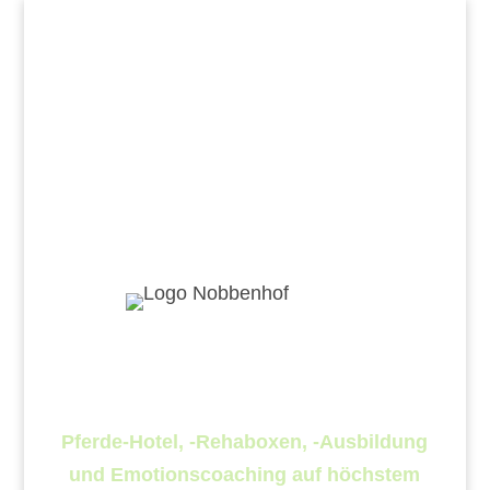
DAS Rundum-Sorglos-
Paket für Dich und Dein
Pferd
Pferde-Hotel, -Rehaboxen, -Ausbildung
und Emotionscoaching auf höchstem